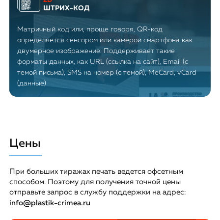
ШТРИХ-КОД
Матричный код или, проще говоря, QR-код
определяется сенсором или камерой смартфона как
двумерное изображение. Поддерживает такие
форматы данных, как URL (ссылка на сайт), Email (с
темой письма), SMS на номер (c темой), MeCard, vCard
(данные)
Цены
При больших тиражах печать ведется офсетным
способом. Поэтому для получения точной цены
отправьте запрос в службу поддержки на адрес:
info@plastik-crimea.ru