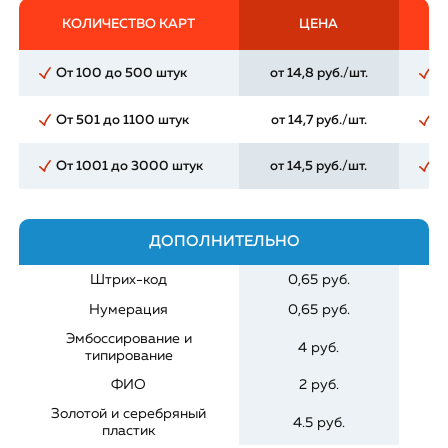
КОЛИЧЕСТВО КАРТ
ЦЕНА
От 100 до 500 штук
от 14,8 руб./шт.
О
От 501 до 1100 штук
от 14,7 руб./шт.
О
От 1001 до 3000 штук
от 14,5 руб./шт.
О
ДОПОЛНИТЕЛЬНО
Штрих-код
0,65 руб.
Нумерация
0,65 руб.
Ма
Эмбоссирование и
4 руб.
Р
типирование
ФИО
2 руб.
П
Золотой и серебряный
4.5 руб.
пластик