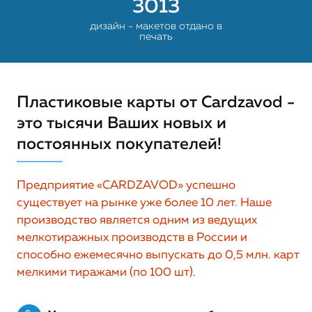
3013
дизайн - макетов отдано в
печать
Пластиковые карты от Cardzavod -
это тысячи Ваших новых и
постоянных покупателей!
Предприятие «CARDZAVOD» успешно
существует на рынке уже более 10 лет. Наше
производство является одним из ведущих
мелкотиражных производств в России и
способно ежемесячно выпускать до 0,5 млн. карт
мелкими тиражами (по 100 шт).